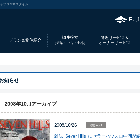
ならフジヤマスタイル
物件検索
管理サービス＆
プラン＆物件紹介
オーナーサービス
（新築・中古・土地）
お知らせ
2008年10月アーカイブ
2008/10/26
お知らせ
雑誌｢SevenHills｣にセラーハウス山中湖