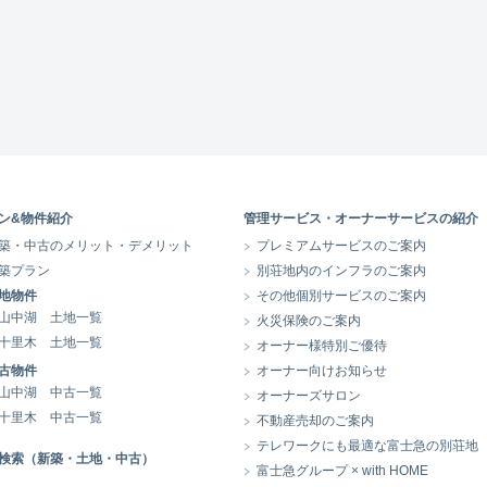
ン&物件紹介
管理サービス・オーナーサービスの紹介
築・中古のメリット・デメリット
プレミアムサービスのご案内
築プラン
別荘地内のインフラのご案内
地物件
その他個別サービスのご案内
山中湖 土地一覧
火災保険のご案内
十里木 土地一覧
オーナー様特別ご優待
古物件
オーナー向けお知らせ
山中湖 中古一覧
オーナーズサロン
十里木 中古一覧
不動産売却のご案内
テレワークにも最適な富士急の別荘地
検索（新築・土地・中古）
富士急グループ × with HOME