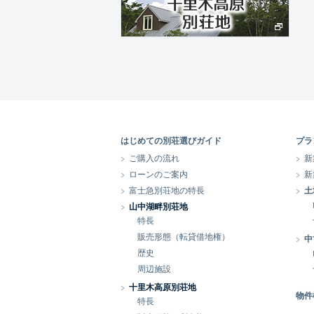
はじめての別荘選びガイド
プラ
ご購入の流れ
新
ローンのご案内
新
富士急別荘地の特長
土
山中湖畔別荘地
特長
販売形態（転貸借地権）
中
歴史
周辺施設
十里木高原別荘地
物件
特長