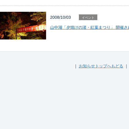
2008/10/03
イベント
山中湖「夕焼けの渚・紅葉まつり」 開催さ
｜
お知らせトップへもどる
｜