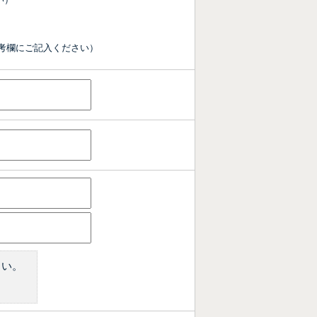
い）
考欄にご記入ください）
さい。