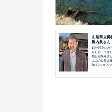
山梨県立博
堀内眞さん
10年以上にわ
から行ってき
検証結果をま
士山の世界文
知る方のおひ