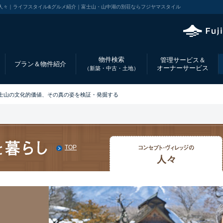
る｜人々｜ライフスタイル&グルメ紹介｜富士山・山中湖の別荘ならフジヤマスタイル
物件検索
管理サービス＆
プラン＆物件紹介
オーナーサービス
（新築・中古・土地）
24 富士山の文化的価値、その真の姿を検証・発掘する
TOP