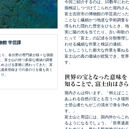
今回ご紹介するのは、10数年にわ
掘検証しつづけてこられた堀内さん
富士吉田市の博物館の学芸員だった
ことなく繊細かつ地道な学術調査を
埋もれた隠れた歴史をひもとき、地
実に陽の光を当てたり、古い和歌の
たって「富士」の記述を分類整理し
物館 学芸課
わせる繊細な作業と検証の連続。
しかしこうした膨大な作業を重ねる
たり、各分野の専門家が様々な側面
富士山の真の価値が総覧でき、世界
た、富士山の持つ多様な価値の調査
す。
とめ上げる業務に携わってきた、富
化遺産登録までの道のりを最も良く
とり。
堀内さんは仰います。「例えばここ
あふれる自然の宝とも言うべき場所
士登山者たちがこの清水で身を浄め
す。」
富士山と周辺には、国内外からこれ
るようになるでしょう。「世界遺産