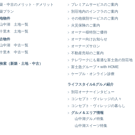
築・中古のメリット・デメリット
プレミアムサービスのご案内
築プラン
別荘地内のインフラのご案内
地物件
その他個別サービスのご案内
山中湖 土地一覧
火災保険のご案内
十里木 土地一覧
オーナー様特別ご優待
古物件
オーナー向けお知らせ
山中湖 中古一覧
オーナーズサロン
十里木 中古一覧
不動産売却のご案内
テレワークにも最適な富士急の別荘地
検索（新築・土地・中古）
富士急グループ × with HOME
ケーブル・オンライン診療
ライフスタイル&グルメ紹介
別荘オーナーインタビュー
コンセプト・ヴィレッジの人々
コンセプト・ヴィレッジの暮らし
グルメ＆エリア情報
山中湖グルメ特集
山中湖スイーツ特集