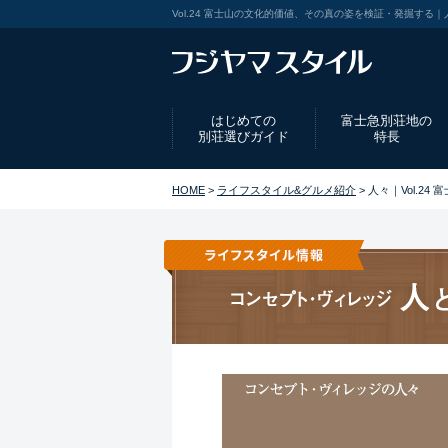
Vol.24 富士山の文化的価値、その真の姿を検証・発掘す
はじめての
富士急別荘地の
別荘選びガイド
特長
HOME
>
ライフスタイル&グルメ紹介
> 人々｜Vol.