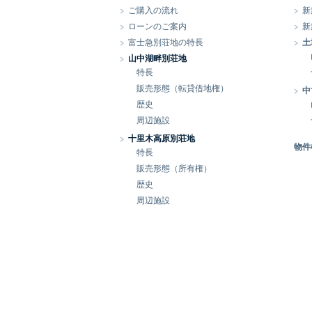
ご購入の流れ
新
ローンのご案内
新
富士急別荘地の特長
土
山中湖畔別荘地
特長
販売形態（転貸借地権）
中
歴史
周辺施設
十里木高原別荘地
物件
特長
販売形態（所有権）
歴史
周辺施設