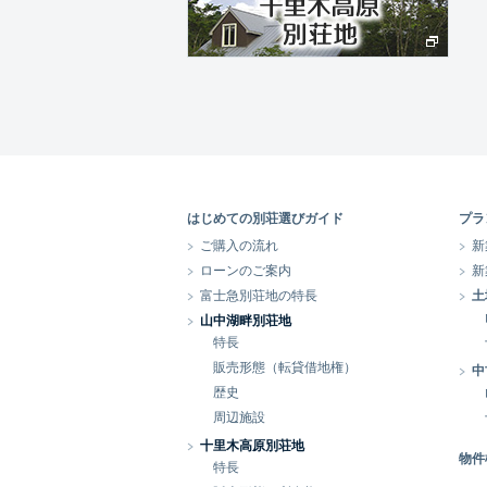
はじめての別荘選びガイド
プラ
ご購入の流れ
新
ローンのご案内
新
富士急別荘地の特長
土
山中湖畔別荘地
特長
販売形態（転貸借地権）
中
歴史
周辺施設
十里木高原別荘地
物件
特長