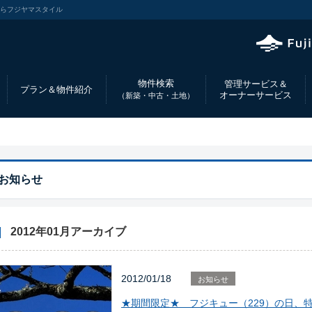
ならフジヤマスタイル
物件検索
管理サービス＆
プラン＆物件紹介
オーナーサービス
（新築・中古・土地）
お知らせ
2012年01月アーカイブ
2012/01/18
お知らせ
★期間限定★ フジキュー（229）の日、