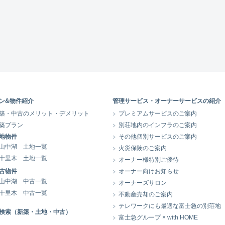
ン&物件紹介
管理サービス・オーナーサービスの紹介
築・中古のメリット・デメリット
プレミアムサービスのご案内
築プラン
別荘地内のインフラのご案内
地物件
その他個別サービスのご案内
山中湖 土地一覧
火災保険のご案内
十里木 土地一覧
オーナー様特別ご優待
古物件
オーナー向けお知らせ
山中湖 中古一覧
オーナーズサロン
十里木 中古一覧
不動産売却のご案内
テレワークにも最適な富士急の別荘地
検索（新築・土地・中古）
富士急グループ × with HOME