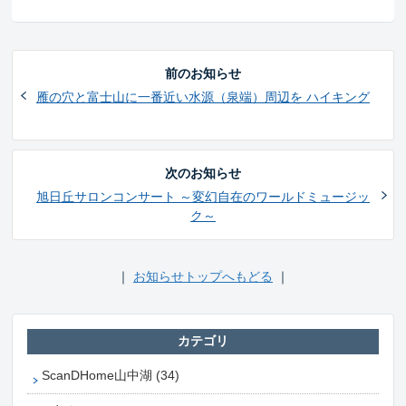
前のお知らせ
雁の穴と富士山に一番近い水源（泉端）周辺を ハイキング
次のお知らせ
旭日丘サロンコンサート ～変幻自在のワールドミュージッ
ク～
｜
お知らせトップへもどる
｜
カテゴリ
ScanDHome山中湖 (34)