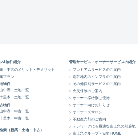
ン&物件紹介
管理サービス・オーナーサービスの紹介
築・中古のメリット・デメリット
プレミアムサービスのご案内
築プラン
別荘地内のインフラのご案内
地物件
その他個別サービスのご案内
山中湖 土地一覧
火災保険のご案内
十里木 土地一覧
オーナー様特別ご優待
古物件
オーナー向けお知らせ
山中湖 中古一覧
オーナーズサロン
十里木 中古一覧
不動産売却のご案内
テレワークにも最適な富士急の別荘地
検索（新築・土地・中古）
富士急グループ × with HOME