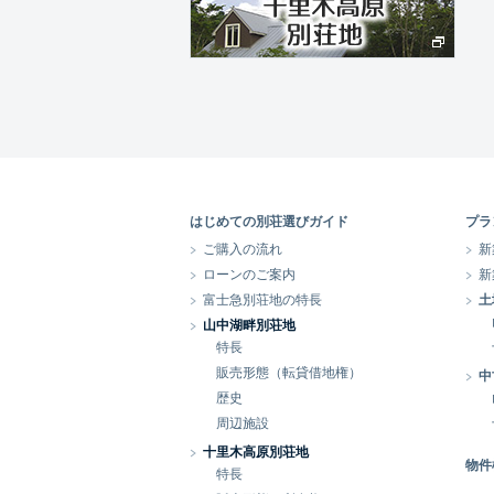
はじめての別荘選びガイド
プラ
ご購入の流れ
新
ローンのご案内
新
富士急別荘地の特長
土
山中湖畔別荘地
特長
販売形態（転貸借地権）
中
歴史
周辺施設
十里木高原別荘地
物件
特長