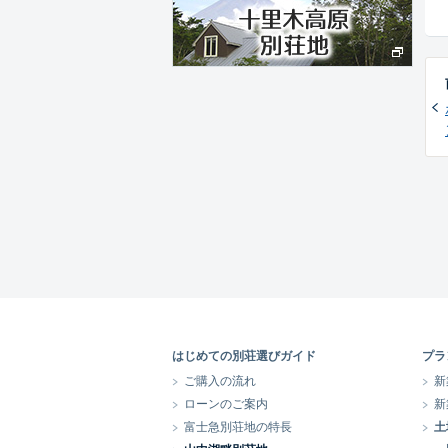
はじめての別荘選びガイド
プラ
ご購入の流れ
新
ローンのご案内
新
富士急別荘地の特長
土