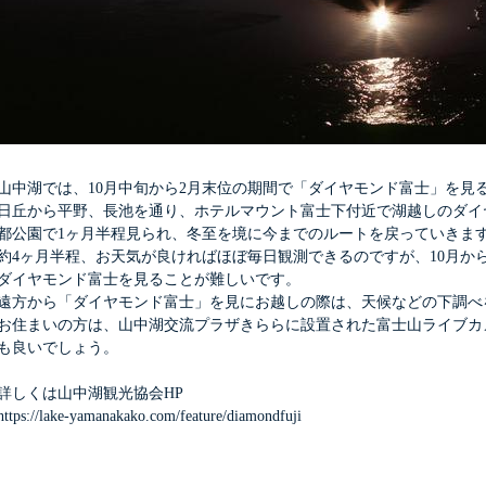
山中湖では、
月中旬から
月末位の期間で「ダイヤモンド富士」を見
10
2
日丘から平野、長池を通り、ホテルマウント富士下付近で湖越しのダイ
都公園で
ヶ月半程見られ、冬至を境に今までのルートを戻っていきま
1
約
ヶ月半程、お天気が良ければほぼ毎日観測できるのですが、
月か
4
10
ダイヤモンド富士を見ることが難しいです。
遠方から「ダイヤモンド富士」を見にお越しの際は、天候などの下調べ
お住まいの方は、山中湖交流プラザきららに設置された富士山ライブカ
も良いでしょう。
詳しくは山中湖観光協会HP
https://lake-yamanakako.com/feature/diamondfuji