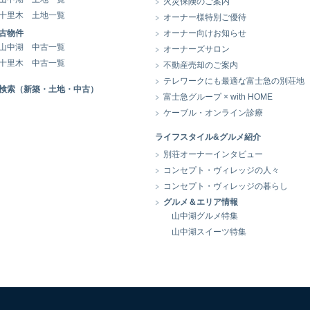
火災保険のご案内
十里木 土地一覧
オーナー様特別ご優待
古物件
オーナー向けお知らせ
山中湖 中古一覧
オーナーズサロン
十里木 中古一覧
不動産売却のご案内
テレワークにも最適な富士急の別荘地
検索（新築・土地・中古）
富士急グループ × with HOME
ケーブル・オンライン診療
ライフスタイル&グルメ紹介
別荘オーナーインタビュー
コンセプト・ヴィレッジの人々
コンセプト・ヴィレッジの暮らし
グルメ＆エリア情報
山中湖グルメ特集
山中湖スイーツ特集