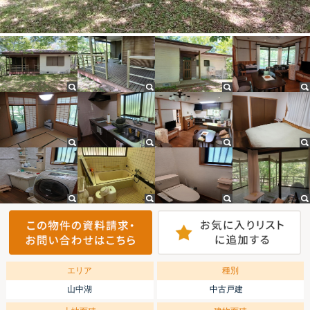
エリア
種別
山中湖
中古戸建