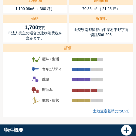
土地面積
建物面積
1,190.08m² （ 360 坪）
70.38 m² （ 21.28 坪）
価格
所在地
1,700
万円
山梨県南都留郡山中湖村平野字向
※法人売主の場合は建物消費税を
切詰506-296
含みます。
評価
土地査定基準について
物件概要