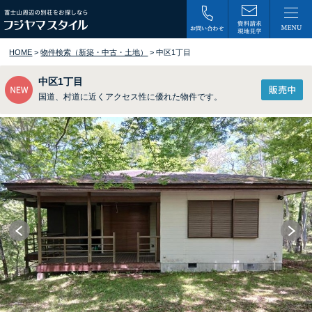
HOME
>
物件検索（新築・中古・土地）
> 中区1丁目
中区1丁目
国道、村道に近くアクセス性に優れた物件です。