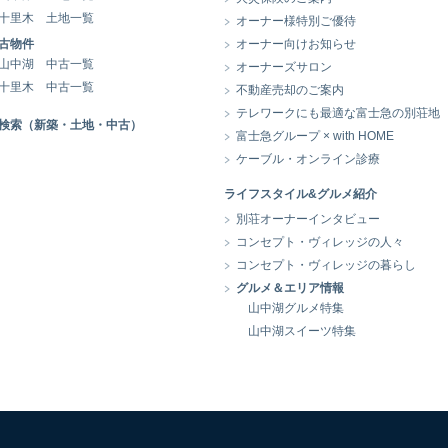
十里木 土地一覧
オーナー様特別ご優待
古物件
オーナー向けお知らせ
山中湖 中古一覧
オーナーズサロン
十里木 中古一覧
不動産売却のご案内
テレワークにも最適な富士急の別荘地
検索（新築・土地・中古）
富士急グループ × with HOME
ケーブル・オンライン診療
ライフスタイル&グルメ紹介
別荘オーナーインタビュー
コンセプト・ヴィレッジの人々
コンセプト・ヴィレッジの暮らし
グルメ＆エリア情報
山中湖グルメ特集
山中湖スイーツ特集