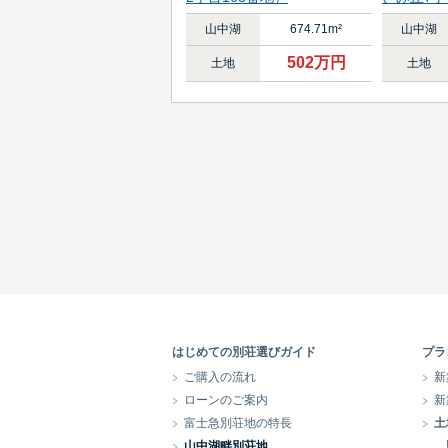
山中湖
674.71m²
山中湖
502万円
土地
土地
はじめての別荘選びガイド
プラ
ご購入の流れ
新
ローンのご案内
新
富士急別荘地の特長
土
山中湖畔別荘地