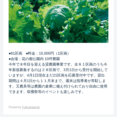
●81区画 ●料金：15,000円（1区画）
●会場：花の都公園内 10坪農園
今年で８年目を迎える貸農園事業です。全８１区画のうち今
年新規募集するのは２８区画で、3月1日から受付を開始して
いますが、4月1日現在まだ21区画を応募受付中です。貸出
期間は４月1日から１１月末まで。週末は指導者が常駐しま
す。又農具等は農園の倉庫に備え付けられており自由に使用
できます。収穫祭等のイベントも楽しみです。
Posted by
Fujiyamastyle