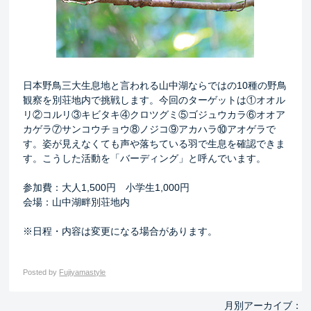
日本野鳥三大生息地と言われる山中湖ならではの10種の野鳥
観察を別荘地内で挑戦します。今回のターゲットは①オオル
リ②コルリ③キビタキ④クロツグミ⑤ゴジュウカラ⑥オオア
カゲラ⑦サンコウチョウ⑧ノジコ⑨アカハラ⑩アオゲラで
す。姿が見えなくても声や落ちている羽で生息を確認できま
す。こうした活動を「バーディング」と呼んでいます。
参加費：大人1,500円 小学生1,000円
会場：山中湖畔別荘地内
※日程・内容は変更になる場合があります。
Posted by
Fujiyamastyle
月別アーカイブ：