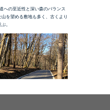
国道への至近性と深い森のバランス
士山を望める敷地も多く、古くより
並ぶ。