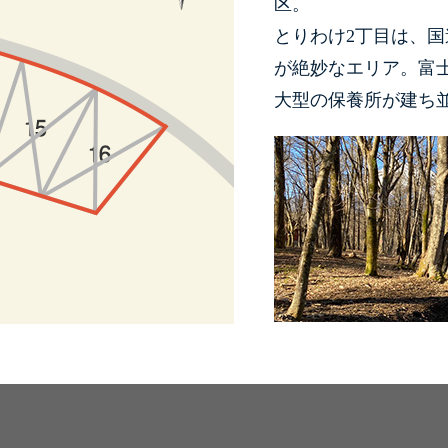
区。
とりわけ2丁目は、
が絶妙なエリア。富
大型の保養所が建ち