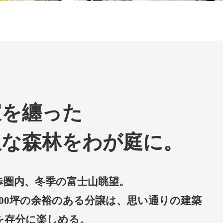
寂を纏った
沢な森林をわが庭に。
歩圏内、冬季の富士山眺望。
500坪の余裕のある分譲は、思い通りの建築
を存分に楽しめる。