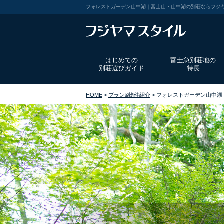
フォレストガーデン山中湖｜富士山・山中湖の別荘ならフジ
はじめての
富士急別荘地の
別荘選びガイド
特長
HOME
>
プラン&物件紹介
> フォレストガーデン山中湖